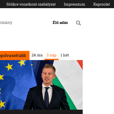
Sütikre vonatkozó szabályzat
Impresszum
Kapcsolat
domány
Élő adás
24 óra
3 nap
1 hét
egolvasottabb