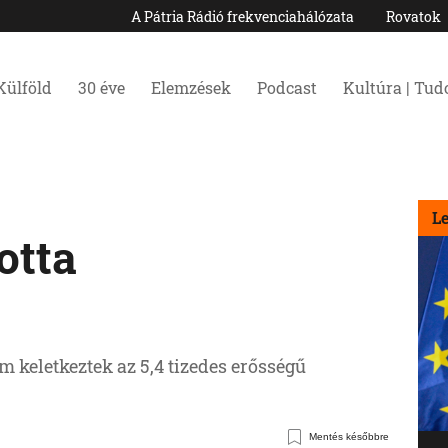
A Pátria Rádió frekvenciahálózata
Rovatok
Külföld
30 éve
Elemzések
Podcast
Kultúra | Tu
L
otta
 keletkeztek az 5,4 tizedes erősségű
Mentés későbbre