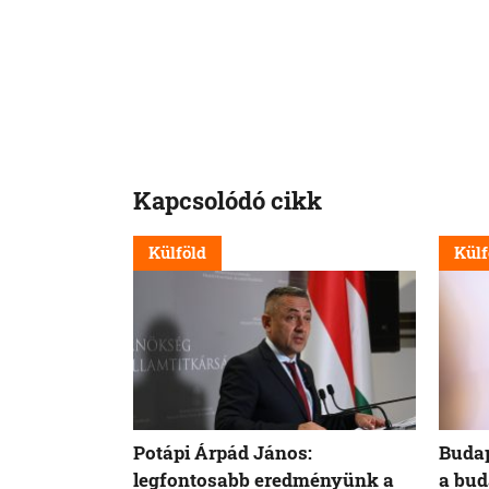
Kapcsolódó cikk
Külföld
Külf
Potápi Árpád János:
Budap
legfontosabb eredményünk a
a bud