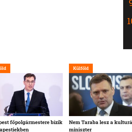
öld
Külföld
est főpolgármestere bízik
Nem Taraba lesz a kulturá
apestiekben
miniszter