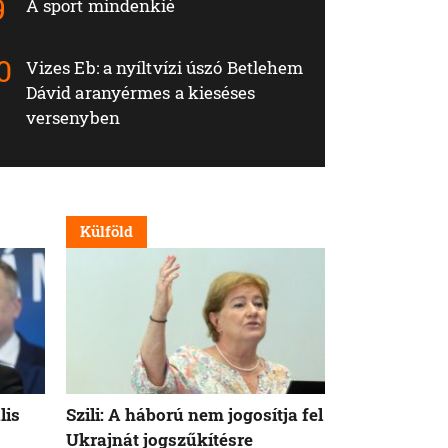
A sport mindenkié
Vizes Eb: a nyíltvízi úszó Betlehem
Dávid aranyérmes a kieséses
versenyben
Külföld
Külföld
lis
Szili: A háború nem jogosítja fel
Orbán Viktor
Ukrajnát jogszűkítésre
Államok azo