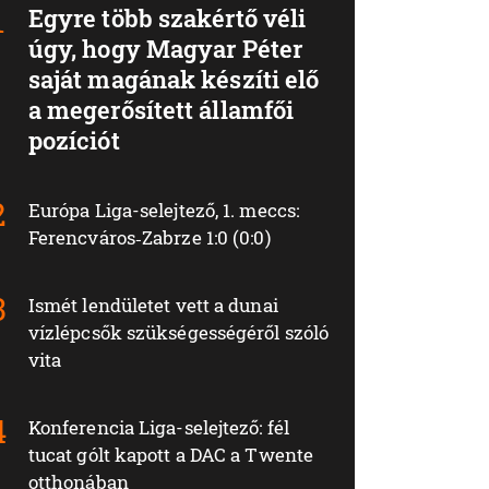
Egyre több szakértő véli
úgy, hogy Magyar Péter
saját magának készíti elő
a megerősített államfői
pozíciót
Európa Liga-selejtező, 1. meccs:
Ferencváros‑Zabrze 1:0 (0:0)
Ismét lendületet vett a dunai
vízlépcsők szükségességéről szóló
vita
Konferencia Liga-selejtező: fél
tucat gólt kapott a DAC a Twente
otthonában