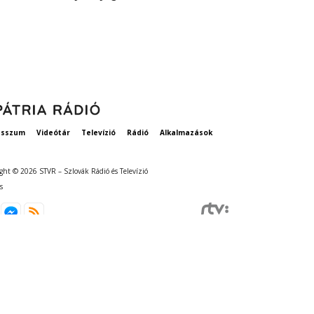
vethetne a 
esszum
Videótár
Televízió
Rádió
Alkalmazások
ght © 2026 STVR – Szlovák Rádió és Televízió
s