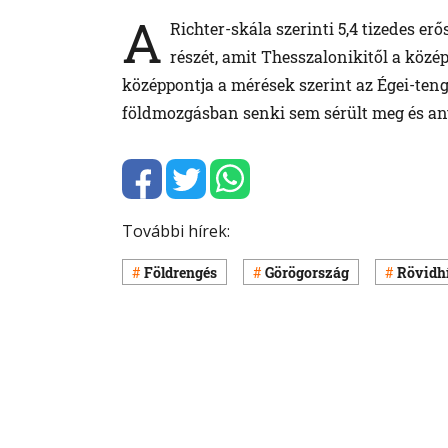
A
Richter-skála szerinti 5,4 tizedes e
részét, amit Thesszalonikitől a közép
középpontja a mérések szerint az Égei-teng
földmozgásban senki sem sérült meg és any
További hírek:
Földrengés
Görögország
Rövidh