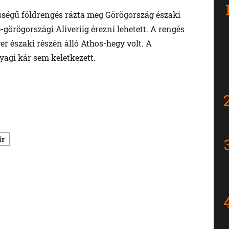
rősségű földrengés rázta meg Görögország északi
-görögországi Aliveriig érezni lehetett. A rengés
er északi részén álló Athos-hegy volt. A
agi kár sem keletkezett.
ír