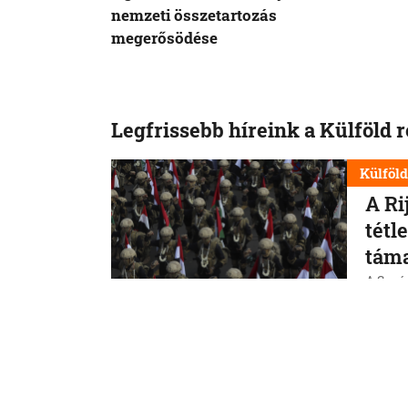
nemzeti összetartozás
megerősödése
Legfrissebb híreink a Külföld 
Külföl
A Ri
tétl
tám
A Szaúd
jemeni
szerin
erővis
7. 8. 202
Külföl
Vége