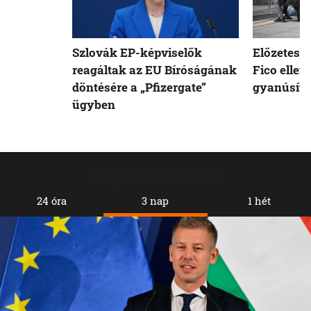
Szlovák EP-képviselők
Előzetesb
reagáltak az EU Bíróságának
Fico ellen
döntésére a „Pfizergate”
gyanúsíto
ügyben
Legolvasottabb
24 óra
3 nap
1 hét