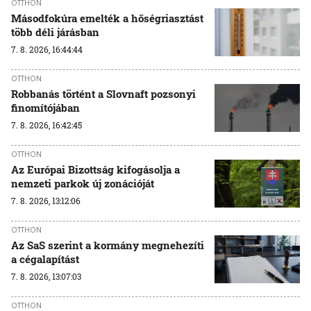
OTTHON
Másodfokúra emelték a hőségriasztást
több déli járásban
7. 8. 2026, 16:44:44
OTTHON
Robbanás történt a Slovnaft pozsonyi
finomítójában
7. 8. 2026, 16:42:45
OTTHON
Az Európai Bizottság kifogásolja a
nemzeti parkok új zonációját
7. 8. 2026, 13:12:06
OTTHON
Az SaS szerint a kormány megnehezíti
a cégalapítást
7. 8. 2026, 13:07:03
OTTHON