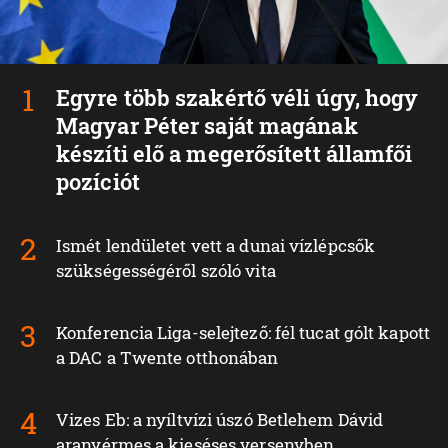
Egyre több szakértő véli úgy, hogy
Magyar Péter saját magának
készíti elő a megerősített államfői
pozíciót
Ismét lendületet vett a dunai vízlépcsők
szükségességéről szóló vita
Konferencia Liga-selejtező: fél tucat gólt kapott
a DAC a Twente otthonában
Vizes Eb: a nyíltvízi úszó Betlehem Dávid
aranyérmes a kieséses versenyben