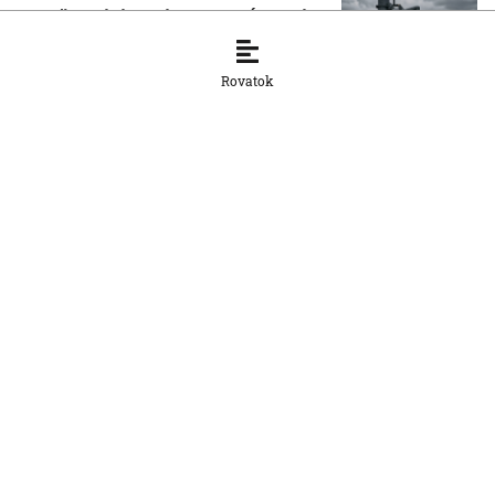
A belügyminisztérium az NBÚ-t kéri fel
a tesztradarok vizsgálatára
7. 8. 2026, 13:05:45
Rovatok
OTTHON
Mit jelenthet a fogyasztói szokásokra
nézve, ha a Tesco kivonul
Szlovákiából?
7. 8. 2026, 12:02:32
OTTHON
A Főügyészség nyolc ügyben
tiltakozott a választókerületek
kijelölése ellen — sérül a szavazatok
egyenlő súlyának elve
7. 8. 2026, 11:06:09
OTTHON
Raši házelnök elítéli a külföldi fiatalok
ellen elkövetett rasszista támadást
Nyitrán