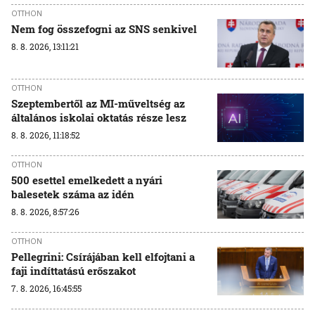
OTTHON
Nem fog összefogni az SNS senkivel
8. 8. 2026, 13:11:21
OTTHON
Szeptembertől az MI-műveltség az
általános iskolai oktatás része lesz
8. 8. 2026, 11:18:52
OTTHON
500 esettel emelkedett a nyári
balesetek száma az idén
8. 8. 2026, 8:57:26
OTTHON
Pellegrini: Csírájában kell elfojtani a
faji indíttatású erőszakot
7. 8. 2026, 16:45:55