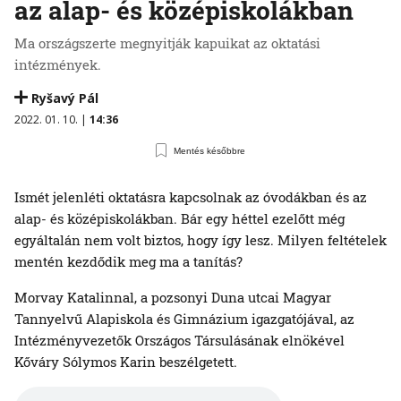
az alap- és középiskolákban
Ma országszerte megnyitják kapuikat az oktatási
intézmények.
Ryšavý Pál
2022. 01. 10. |
14:36
Mentés későbbre
Ismét jelenléti oktatásra kapcsolnak az óvodákban és az
alap- és középiskolákban. Bár egy héttel ezelőtt még
egyáltalán nem volt biztos, hogy így lesz. Milyen feltételek
mentén kezdődik meg ma a tanítás?
Morvay Katalinnal, a pozsonyi Duna utcai Magyar
Tannyelvű Alapiskola és Gimnázium igazgatójával, az
Intézményvezetők Országos Társulásának elnökével
Kőváry Sólymos Karin beszélgetett.