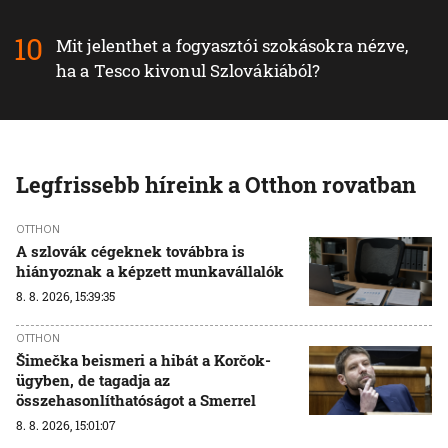
Mit jelenthet a fogyasztói szokásokra nézve,
ha a Tesco kivonul Szlovákiából?
Legfrissebb híreink a Otthon rovatban
OTTHON
A szlovák cégeknek továbbra is
hiányoznak a képzett munkavállalók
8. 8. 2026, 15:39:35
OTTHON
Šimečka beismeri a hibát a Korčok-
ügyben, de tagadja az
összehasonlíthatóságot a Smerrel
8. 8. 2026, 15:01:07