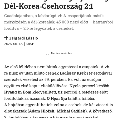
Dél-Korea‑Csehország 2:1
Guadalajarában, a labdarúgó-vb A-csoportjának másik
mérkőzésén a dél-koreaiak, 45 000 néző előtt – hátrányból
fordítva – 2:1-re legyőzték a cseheket.
Zsigárdi László
2026. 06. 12. |
06:41
Mentés későbbre
Az első félidőben nem bírtak egymással a csapatok. A vb-
re húsz év után kijutó csehek
Ladislav Krejčí
fejesgóljával
szereztek vezetést az 59. percben. Ez volt az európai
együttes első kaput eltaláló lövése. Nyolc perccel később
Hvang In Bom
kiegyenlített, tíz perccel a befejezés előtt
fordítottak az ázsiaiak:
O Hjon Gju
talált a hálóba.
A hajrában egyenlíthettek volna a csehek, de két ziccert is
elpuskáztak
(Adam Hložek, Michal Sadílek).
A következő,
2. fordulóban a koreaiak a házigazda mexikóiakkal