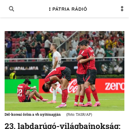
Dél-koreai öröm a vb nyitónapján
(Foto: TASR/AP)
23. labdarúgó-világbajnokság: