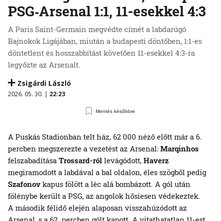
PSG‑Arsenal 1:1, 11-esekkel 4:3
A Paris Saint-Germain megvédte címét a labdarúgó
Bajnokok Ligájában, miután a budapesti döntőben, 1:1-es
döntetlent és hosszabbítást követően 11-esekkel 4:3-ra
legyőzte az Arsenalt.
Zsigárdi László
2026. 05. 30. |
22:23
Mentés későbbre
A Puskás Stadionban telt ház, 62 000 néző előtt már a 6.
percben megszerezte a vezetést az Arsenal:
Marqinhos
felszabadítása
Trossard-ról
levágódott,
Haverz
megiramodott a labdával a bal oldalon, éles szögből pedig
Szafonov
kapus fölött a léc alá bombázott. A gól után
fölénybe került a PSG, az angolok hősiesen védekeztek.
A második félidő elején alaposan visszahúzódott az
Arsenal, s a 62. percben gólt kapott. A vitathatatlan 11-est