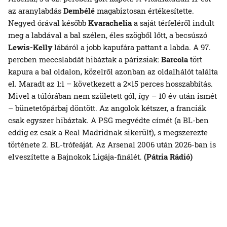
az aranylabdás
Dembélé
magabiztosan értékesítette.
Negyed órával később
Kvarachelia
a saját térfeléről indult
meg a labdával a bal szélen, éles szögből lőtt, a becsúszó
Lewis-Kelly
lábáról a jobb kapufára pattant a labda. A 97.
percben meccslabdát hibáztak a párizsiak:
Barcola
tört
kapura a bal oldalon, közelről azonban az oldalhálót találta
el. Maradt az 1:1 – következett a 2×15 perces hosszabbítás.
Mivel a túlórában nem született gól, így – 10 év után ismét
– bünetetőpárbaj döntött. Az angolok kétszer, a franciák
csak egyszer hibáztak. A PSG megvédte címét (a BL-ben
eddig ez csak a Real Madridnak sikerült), s megszerezte
története 2. BL-trófeáját. Az Arsenal 2006 után 2026-ban is
elveszítette a Bajnokok Ligája-finálét.
(Pátria Rádió)