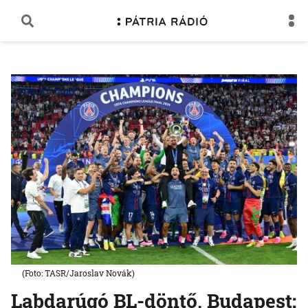
(Foto: TASR/Jaroslav Novák)
Labdarúgó BL-döntő, Budapest: